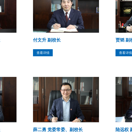
长
付文升 副校长
贾韬 副
查看详情
查看详情
长
薛二勇 党委常委、副校长
陆远权 