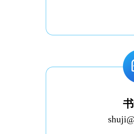
书
shuji@