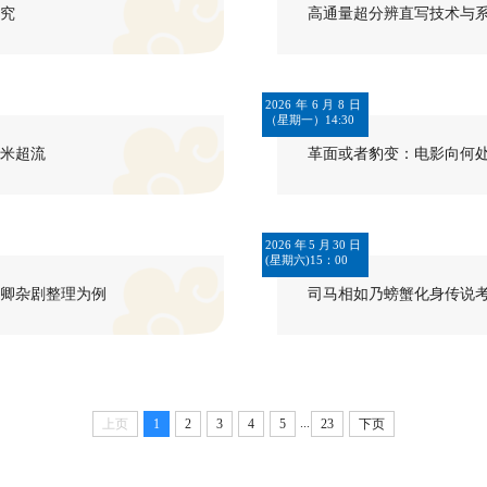
究
高通量超分辨直写技术与
2026年6月8日
（星期一）14:30
米超流
革面或者豹变：电影向何
2026年5月30日
(星期六)15：00
卿杂剧整理为例
司马相如乃螃蟹化身传说
...
上页
1
2
3
4
5
23
下页