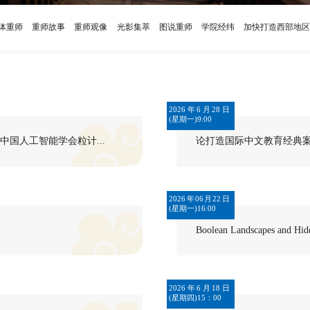
体重师
重师故事
重师观像
光影集萃
图说重师
学院经纬
加快打造西部地区
2026年6月28日
(星期一)9:00
中国人工智能学会粒计...
论打造国际中文教育经典
2026年06月22日
(星期一)16:00
Boolean Landscapes and Hid
2026年6月18日
(星期四)15：00