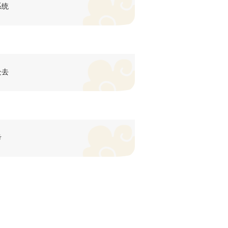
系统
处去
考